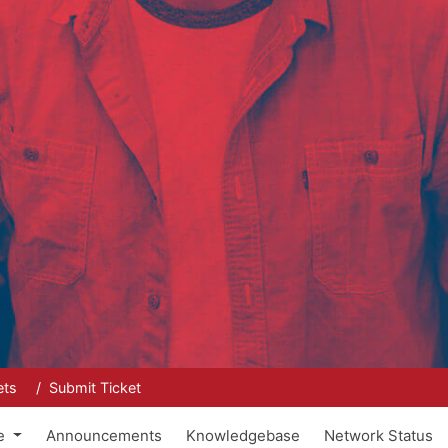
ets
Submit Ticket
re
Announcements
Knowledgebase
Network Status