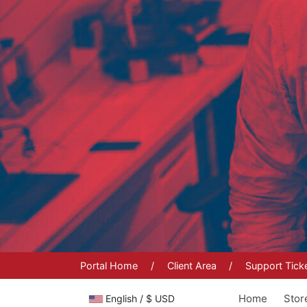
Portal Home
Client Area
Support Tick
Home
Sto
English / $ USD