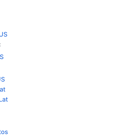
 US
t
US
US
at
Lat
tos