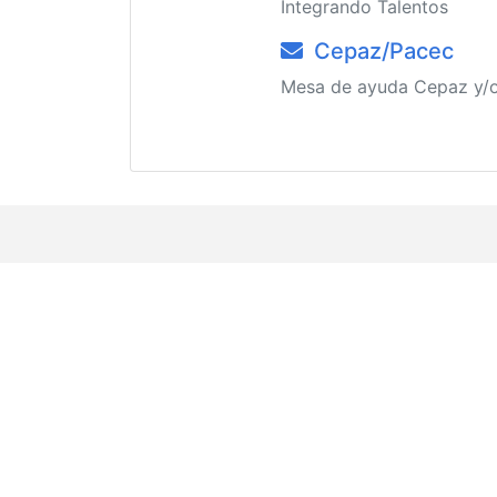
Integrando Talentos
Cepaz/Pacec
Mesa de ayuda Cepaz y/o
Contacto
Empresa
Av. Canal Interceptor No. #603,
¿Quiénes som
Colonia Arboledas.
Nuestros Clien
Aguascalientes, Ags.
Preguntas Fre
México. C.P. 20020
Infraestructura
Teléfonos:
Términos y con
AGS
449 996 1460
Aviso de Priva
CDMX
55 5025 0872
Intégrate a KIU
GDL
33 8852 9857
Descargables