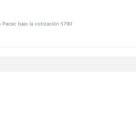
 Pacec bajo la cotización 5790
Servicios
Red KIUBIX
os?
Fábrica de
Webirix.com
tes
Software
iBox.mx
cuentes
Soluciones
Sicofi.mx
Productos
Adminit.mx
diciones
Cloud Hosting
Kearnit.com
cidad
Facturación
Web Free Tools
BIX
KIUBIX Squad
Wiki KIUBIX